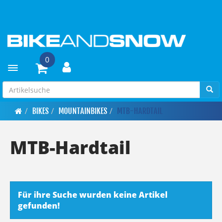
0
Toggle navigation
BIKES
MOUNTAINBIKES
MTB-HARDTAIL
MTB-Hardtail
Für ihre Suche wurden keine Artikel
gefunden!