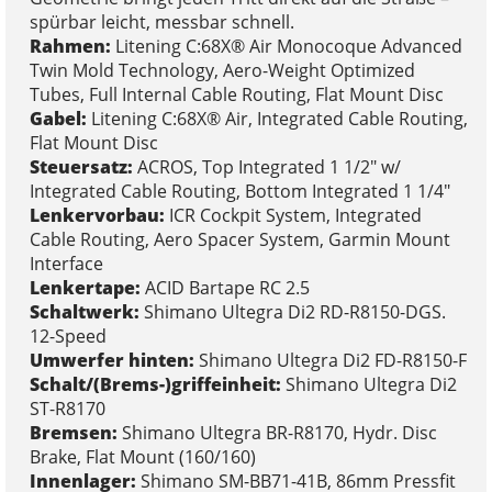
spürbar leicht, messbar schnell.
Rahmen:
Litening C:68X® Air Monocoque Advanced
Twin Mold Technology, Aero-Weight Optimized
Tubes, Full Internal Cable Routing, Flat Mount Disc
Gabel:
Litening C:68X® Air, Integrated Cable Routing,
Flat Mount Disc
Steuersatz:
ACROS, Top Integrated 1 1/2" w/
Integrated Cable Routing, Bottom Integrated 1 1/4"
Lenkervorbau:
ICR Cockpit System, Integrated
Cable Routing, Aero Spacer System, Garmin Mount
Interface
Lenkertape:
ACID Bartape RC 2.5
Schaltwerk:
Shimano Ultegra Di2 RD-R8150-DGS.
12-Speed
Umwerfer hinten:
Shimano Ultegra Di2 FD-R8150-F
Schalt/(Brems-)griffeinheit:
Shimano Ultegra Di2
ST-R8170
Bremsen:
Shimano Ultegra BR-R8170, Hydr. Disc
Brake, Flat Mount (160/160)
Innenlager:
Shimano SM-BB71-41B, 86mm Pressfit