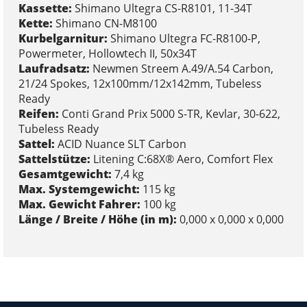
Kassette:
Shimano Ultegra CS-R8101, 11-34T
Kette:
Shimano CN-M8100
Kurbelgarnitur:
Shimano Ultegra FC-R8100-P,
Powermeter, Hollowtech II, 50x34T
Laufradsatz:
Newmen Streem A.49/A.54 Carbon,
21/24 Spokes, 12x100mm/12x142mm, Tubeless
Ready
Reifen:
Conti Grand Prix 5000 S-TR, Kevlar, 30-622,
Tubeless Ready
Sattel:
ACID Nuance SLT Carbon
Sattelstütze:
Litening C:68X® Aero, Comfort Flex
Gesamtgewicht:
7,4 kg
Max. Systemgewicht:
115 kg
Max. Gewicht Fahrer:
100 kg
Länge / Breite / Höhe (in m):
0,000 x 0,000 x 0,000