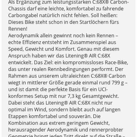
Als Ergänzung zum leistungsstarken C:68X® Carbon-
Chassis darf eine leichte, komfortabel zu fahrende
Carbongabel natürlich nicht fehlen. Soll heißen:
Dieses Bike steht schon in den Startlöchern fürs
Rennen!
Aerodynamik allein gewinnt noch kein Rennen –
echte Effizienz entsteht im Zusammenspiel aus
Speed, Gewicht und Komfort. Genau mit diesem
Anspruch haben wir das Litening® AIR C:68X
entwickelt. Das Ziel: ein kompromissloses Race-Bike,
das unter realen Rennbedingungen performt. Der
Rahmen aus unserem ultraleichten C:68X® Carbon
wiegt in mittlerer Größe gerade einmal rund 799 g –
und ist damit die perfekte Basis für ein UCI-
konformes Setup mit nur 7,3 kg Gesamtgewicht.
Dabei steht das Litening® AIR C:68X nicht nur
optimal im Wind, sondern bleibt auch auf langen
Etappen komfortabel und souverän. Die
Kombination aus extrem geringem Gewicht,
herausragender Aerodynamik und rennerprobter
Geometrie bringt jeden Tritt direkt auf die Straße –