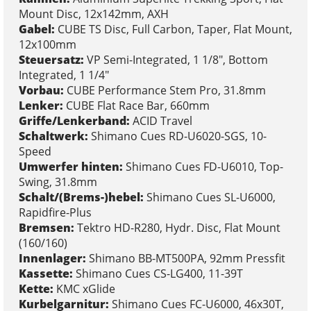
Mount Disc, 12x142mm, AXH
Gabel:
CUBE TS Disc, Full Carbon, Taper, Flat Mount,
12x100mm
Steuersatz:
VP Semi-Integrated, 1 1/8", Bottom
Integrated, 1 1/4"
Vorbau:
CUBE Performance Stem Pro, 31.8mm
Lenker:
CUBE Flat Race Bar, 660mm
Griffe/Lenkerband:
ACID Travel
Schaltwerk:
Shimano Cues RD-U6020-SGS, 10-
Speed
Umwerfer hinten:
Shimano Cues FD-U6010, Top-
Swing, 31.8mm
Schalt/(Brems-)hebel:
Shimano Cues SL-U6000,
Rapidfire-Plus
Bremsen:
Tektro HD-R280, Hydr. Disc, Flat Mount
(160/160)
Innenlager:
Shimano BB-MT500PA, 92mm Pressfit
Kassette:
Shimano Cues CS-LG400, 11-39T
Kette:
KMC xGlide
Kurbelgarnitur:
Shimano Cues FC-U6000, 46x30T,