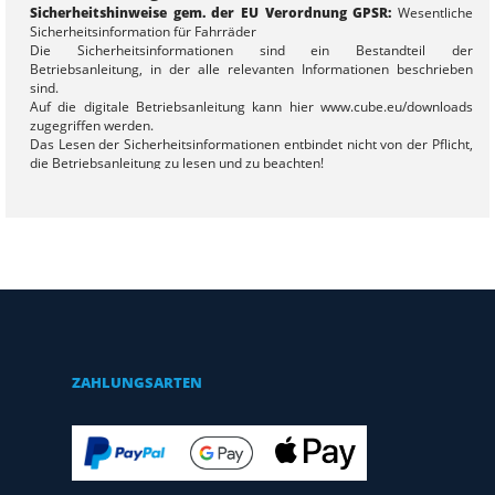
Sicherheitshinweise gem. der EU Verordnung GPSR:
Wesentliche
Sicherheitsinformation für Fahrräder
Die Sicherheitsinformationen sind ein Bestandteil der
Betriebsanleitung, in der alle relevanten Informationen beschrieben
sind.
Auf die digitale Betriebsanleitung kann hier www.cube.eu/downloads
zugegriffen werden.
Das Lesen der Sicherheitsinformationen entbindet nicht von der Pflicht,
die Betriebsanleitung zu lesen und zu beachten!
Nichtbeachtung der Betriebsanleitung kann zu gefährlichen
Fahrsituationen, Stürzen, Unfällen und Sachschäden führen.
Allgemein
- Eine Missachtung der bestimmungsgemäßen Verwendung kann zum
Versagen von Bauteilen und Materialien mit Unfall- und
Verletzungsgefahr führen:
- Halten Sie die Beschränkungen der angegebenen Nutzungsklasse /
Bike-Klassifikation ein
- Überschreiten Sie nicht das zulässige Gesamtgewicht (Fahrrad +
Fahrer + Zuladung + ggf. Anhänger)
- Überprüfen Sie das Fahrrad vor jeder Fahrt auf mögliche Schäden,
ZAHLUNGSARTEN
insbesondere an Rahmen, Gabel, Lenker/Vorbaueinheit und Sattelstütze
- Verwenden Sie das Fahrrad nicht bei festgestellten Schäden
- Achten Sie auf erhöhte Verletzungsgefahr durch möglicherweise hohe
Temperaturen einzelner Bauteile (z. B. Bremsen, Scheinwerfer)
- Beachten Sie die Herstellervorgaben zur Anbringung von Anbauteilen
(Taschen, Schloss, Kindersitz, Trägersysteme usw.) und zur Verwendung