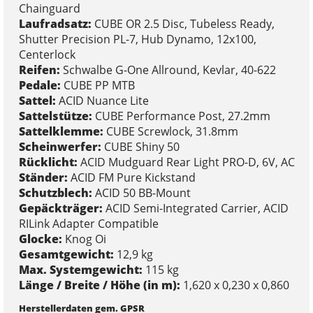
Chainguard
Laufradsatz:
CUBE OR 2.5 Disc, Tubeless Ready,
Shutter Precision PL-7, Hub Dynamo, 12x100,
Centerlock
Reifen:
Schwalbe G-One Allround, Kevlar, 40-622
Pedale:
CUBE PP MTB
Sattel:
ACID Nuance Lite
Sattelstütze:
CUBE Performance Post, 27.2mm
Sattelklemme:
CUBE Screwlock, 31.8mm
Scheinwerfer:
CUBE Shiny 50
Rücklicht:
ACID Mudguard Rear Light PRO-D, 6V, AC
Ständer:
ACID FM Pure Kickstand
Schutzblech:
ACID 50 BB-Mount
Gepäckträger:
ACID Semi-Integrated Carrier, ACID
RILink Adapter Compatible
Glocke:
Knog Oi
Gesamtgewicht:
12,9 kg
Max. Systemgewicht:
115 kg
Länge / Breite / Höhe (in m):
1,620 x 0,230 x 0,860
Herstellerdaten gem. GPSR