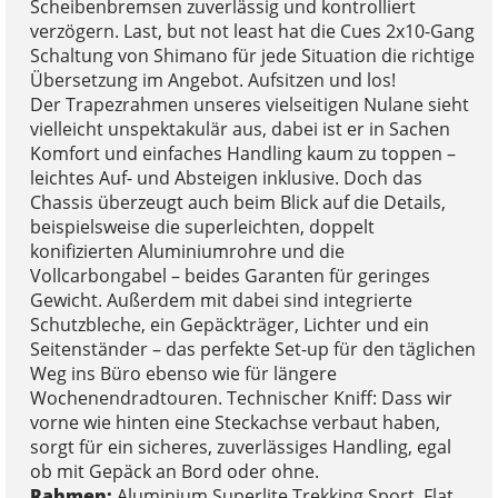
Scheibenbremsen zuverlässig und kontrolliert
verzögern. Last, but not least hat die Cues 2x10-Gang
Schaltung von Shimano für jede Situation die richtige
Übersetzung im Angebot. Aufsitzen und los!
Der Trapezrahmen unseres vielseitigen Nulane sieht
vielleicht unspektakulär aus, dabei ist er in Sachen
Komfort und einfaches Handling kaum zu toppen –
leichtes Auf- und Absteigen inklusive. Doch das
Chassis überzeugt auch beim Blick auf die Details,
beispielsweise die superleichten, doppelt
konifizierten Aluminiumrohre und die
Vollcarbongabel – beides Garanten für geringes
Gewicht. Außerdem mit dabei sind integrierte
Schutzbleche, ein Gepäckträger, Lichter und ein
Seitenständer – das perfekte Set-up für den täglichen
Weg ins Büro ebenso wie für längere
Wochenendradtouren. Technischer Kniff: Dass wir
vorne wie hinten eine Steckachse verbaut haben,
sorgt für ein sicheres, zuverlässiges Handling, egal
ob mit Gepäck an Bord oder ohne.
Rahmen:
Aluminium Superlite Trekking Sport, Flat