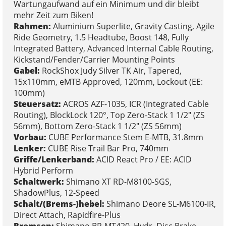
Wartungaufwand auf ein Minimum und dir bleibt
mehr Zeit zum Biken!
Rahmen:
Aluminium Superlite, Gravity Casting, Agile
Ride Geometry, 1.5 Headtube, Boost 148, Fully
Integrated Battery, Advanced Internal Cable Routing,
Kickstand/Fender/Carrier Mounting Points
Gabel:
RockShox Judy Silver TK Air, Tapered,
15x110mm, eMTB Approved, 120mm, Lockout (EE:
100mm)
Steuersatz:
ACROS AZF-1035, ICR (Integrated Cable
Routing), BlockLock 120°, Top Zero-Stack 1 1/2" (ZS
56mm), Bottom Zero-Stack 1 1/2" (ZS 56mm)
Vorbau:
CUBE Performance Stem E-MTB, 31.8mm
Lenker:
CUBE Rise Trail Bar Pro, 740mm
Griffe/Lenkerband:
ACID React Pro / EE: ACID
Hybrid Perform
Schaltwerk:
Shimano XT RD-M8100-SGS,
ShadowPlus, 12-Speed
Schalt/(Brems-)hebel:
Shimano Deore SL-M6100-IR,
Direct Attach, Rapidfire-Plus
Bremsen:
Shimano BR-MT420, Hydr. Disc Brake