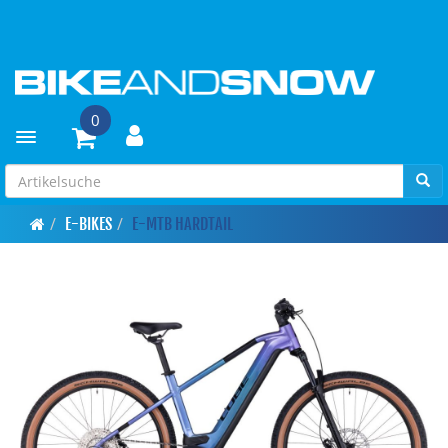
0
Toggle navigation
E-BIKES
E-MTB HARDTAIL