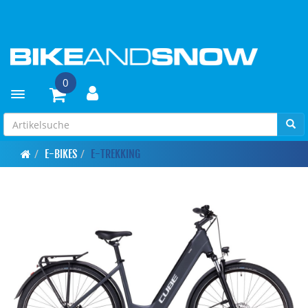
0
Toggle navigation
E-BIKES
E-TREKKING