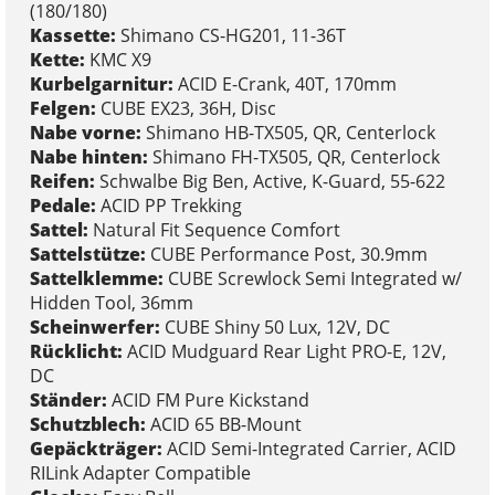
(180/180)
Kassette:
Shimano CS-HG201, 11-36T
Kette:
KMC X9
Kurbelgarnitur:
ACID E-Crank, 40T, 170mm
Felgen:
CUBE EX23, 36H, Disc
Nabe vorne:
Shimano HB-TX505, QR, Centerlock
Nabe hinten:
Shimano FH-TX505, QR, Centerlock
Reifen:
Schwalbe Big Ben, Active, K-Guard, 55-622
Pedale:
ACID PP Trekking
Sattel:
Natural Fit Sequence Comfort
Sattelstütze:
CUBE Performance Post, 30.9mm
Sattelklemme:
CUBE Screwlock Semi Integrated w/
Hidden Tool, 36mm
Scheinwerfer:
CUBE Shiny 50 Lux, 12V, DC
Rücklicht:
ACID Mudguard Rear Light PRO-E, 12V,
DC
Ständer:
ACID FM Pure Kickstand
Schutzblech:
ACID 65 BB-Mount
Gepäckträger:
ACID Semi-Integrated Carrier, ACID
RILink Adapter Compatible