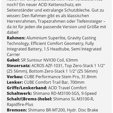
noch? Ein neuer ACID Kettenschutz, ein
Seitenständer und extralange Schutzbleche. Gut zu
wissen: Den Rahmen gibt es als klassischen
Herrenrahmen, Trapezrahmen oder Tiefeinsteiger –
da ist für jeden die passende Version und Größe mit
dabei!
Rahmen:
Aluminium Superlite, Gravity Casting
Technology, Efficient Comfort Geometry, Fully
Integrated Battery, 1.5 Headtube, Semi Integrated
Carrier
Gabel:
SR Suntour NVX30 Coil, 63mm
Steuersatz:
ACROS AZF-1031, Top Zero-Stack 1 1/2"
(ZS 56mm), Bottom Zero-Stack 1 1/2" (ZS 56mm)
Vorbau:
CUBE Performance Stem Pro, 31.8mm
Lenker:
CUBE Comfort Trail Bar, 700mm
Griffe/Lenkerband:
ACID Travel Comfort
Schaltwerk:
Shimano RD-M3100-SGS, 9-Speed
Schalt/(Brems-)hebel:
Shimano SL-M3100-R,
Rapidfire-Plus
Bremsen:
Shimano BR-MT200, Hydr. Disc Brake