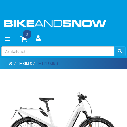
0
Toggle navigation
E-BIKES
E-TREKKING