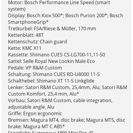
Motor: Bosch Performance Line Speed (smart
system)
Display: Bosch Kiox 500*; Bosch Purion 200*; Bosch
SmartphoneGrip*
Tretkurbel: FSA/Riese & Müller, 170 mm
Kettenblatt: 48T
Kettenschutz: Chain guard
Kette: KMC X11
Kassette: Shimano CUES CS-LG700-11,11-50
Sattel: Selle Royal New Lookin Male Eco
Pedale: VP R&M Custom
Schaltung: Shimano CUES RD-U8000 11-S
Schalthebel: Shimano XT 11-S Linkglide
Lenker: Satori R&M Custom, 25,4mm, Alu; Satori R&M
Custom Komfort, 25,4 mm, Alu*
Vorbau: Satori R&M Custom, cable integration,
adjustable angle, Alu
Griffe: Ergon ergonomic
Bremsen: Magura MT4, disc brake; Magura MT5, disc
brake; Magura MT C ABS*
Frontlicht: Supernova M99 Mini Pro-45