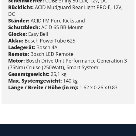
Scheinwerfer:
CUBE Shiny 50 Lux, 12V, DC
Rücklicht:
ACID Mudguard Rear Light PRO-E, 12V,
DC
Ständer:
ACID FM Pure Kickstand
Schutzblech:
ACID 65 BB-Mount
Glocke:
Easy Bell
Akku:
Bosch PowerTube 625
Ladegerät:
Bosch 4A
Remote:
Bosch LED Remote
Motor:
Bosch Drive Unit Performance Generation 3
(75Nm) Cruise (250Watt), Smart System
Gesamtgewicht:
25,1 kg
Max. Systemgewicht:
140 kg
Länge / Breite / Höhe (in m):
1.62 x 0.26 x 0.83