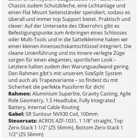
Chassis zudem Schutzbleche, eine Lichtanlage und
einen Flat Mount Seitenständer spendiert, sodass es
überall und immer top Support bietet. Praktisch und
clever: Auf der Unterseite des Oberrohrs gibt es
Befestigungspunke zum Anbringen eines Schlosses
oder Multi-Tools und in die Sattelklemme haben wir
einen kleinen Innensechskantschlüssel integriert. Die
cleane Linienführung und ins Innere verlegte Züge
sorgen für einen eleganten, sportlichen Look –
Letztere halten zudem den Warungsaufwand gering.
Den Rahmen gibt's mit unserem SizeSplit System
und auch als Trapezvariante – so findest du mit
Sicherheit die perfekte Passform für dich!
Rahmen:
Aluminium Superlite, Gravity Casting, Agile
Ride Geometry, 1.5 Headtube, Fully Integrated
Battery, Internal Cable Routing
Gabel:
SR Suntour NVX30 Coil, 100mm
Steuersatz:
ACROS AZF-1031, 1 1/8" straight, Top
Zero-Stack 1 1/2" (ZS 56mm), Bottom Zero-Stack 1
1/2" (ZS 56mm)