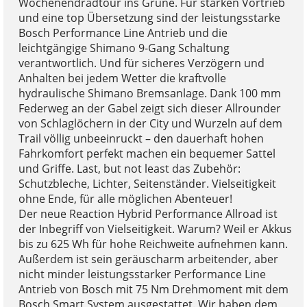
Wochenendradtour ins Grüne. Für starken Vortrieb
und eine top Übersetzung sind der leistungsstarke
Bosch Performance Line Antrieb und die
leichtgängige Shimano 9-Gang Schaltung
verantwortlich. Und für sicheres Verzögern und
Anhalten bei jedem Wetter die kraftvolle
hydraulische Shimano Bremsanlage. Dank 100 mm
Federweg an der Gabel zeigt sich dieser Allrounder
von Schlaglöchern in der City und Wurzeln auf dem
Trail völlig unbeeinruckt – den dauerhaft hohen
Fahrkomfort perfekt machen ein bequemer Sattel
und Griffe. Last, but not least das Zubehör:
Schutzbleche, Lichter, Seitenständer. Vielseitigkeit
ohne Ende, für alle möglichen Abenteuer!
Der neue Reaction Hybrid Performance Allroad ist
der Inbegriff von Vielseitigkeit. Warum? Weil er Akkus
bis zu 625 Wh für hohe Reichweite aufnehmen kann.
Außerdem ist sein geräuscharm arbeitender, aber
nicht minder leistungsstarker Performance Line
Antrieb von Bosch mit 75 Nm Drehmoment mit dem
Bosch Smart System ausgestattet. Wir haben dem