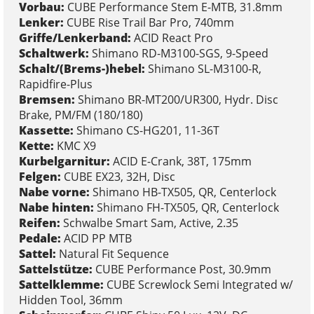
Vorbau:
CUBE Performance Stem E-MTB, 31.8mm
Lenker:
CUBE Rise Trail Bar Pro, 740mm
Griffe/Lenkerband:
ACID React Pro
Schaltwerk:
Shimano RD-M3100-SGS, 9-Speed
Schalt/(Brems-)hebel:
Shimano SL-M3100-R,
Rapidfire-Plus
Bremsen:
Shimano BR-MT200/UR300, Hydr. Disc
Brake, PM/FM (180/180)
Kassette:
Shimano CS-HG201, 11-36T
Kette:
KMC X9
Kurbelgarnitur:
ACID E-Crank, 38T, 175mm
Felgen:
CUBE EX23, 32H, Disc
Nabe vorne:
Shimano HB-TX505, QR, Centerlock
Nabe hinten:
Shimano FH-TX505, QR, Centerlock
Reifen:
Schwalbe Smart Sam, Active, 2.35
Pedale:
ACID PP MTB
Sattel:
Natural Fit Sequence
Sattelstütze:
CUBE Performance Post, 30.9mm
Sattelklemme:
CUBE Screwlock Semi Integrated w/
Hidden Tool, 36mm