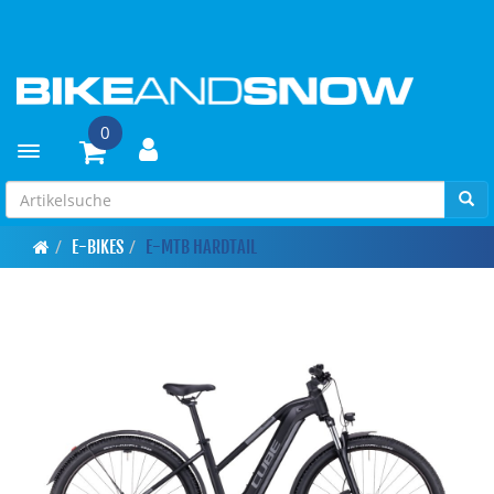
0
Toggle navigation
E-BIKES
E-MTB HARDTAIL