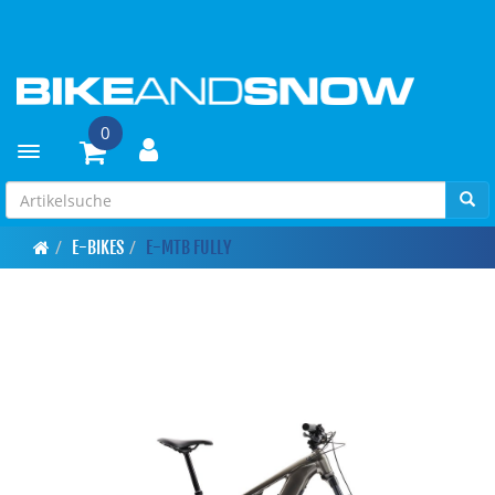
0
Toggle navigation
E-BIKES
E-MTB FULLY