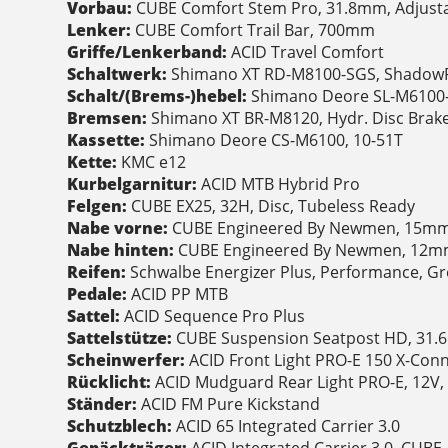
Vorbau:
CUBE Comfort Stem Pro, 31.8mm, Adjust
Lenker:
CUBE Comfort Trail Bar, 700mm
Griffe/Lenkerband:
ACID Travel Comfort
Schaltwerk:
Shimano XT RD-M8100-SGS, ShadowP
Schalt/(Brems-)hebel:
Shimano Deore SL-M6100-I
Bremsen:
Shimano XT BR-M8120, Hydr. Disc Brake
Kassette:
Shimano Deore CS-M6100, 10-51T
Kette:
KMC e12
Kurbelgarnitur:
ACID MTB Hybrid Pro
Felgen:
CUBE EX25, 32H, Disc, Tubeless Ready
Nabe vorne:
CUBE Engineered By Newmen, 15mm,
Nabe hinten:
CUBE Engineered By Newmen, 12mm,
Reifen:
Schwalbe Energizer Plus, Performance, G
Pedale:
ACID PP MTB
Sattel:
ACID Sequence Pro Plus
Sattelstütze:
CUBE Suspension Seatpost HD, 31
Scheinwerfer:
ACID Front Light PRO-E 150 X-Conn
Rücklicht:
ACID Mudguard Rear Light PRO-E, 12V,
Ständer:
ACID FM Pure Kickstand
Schutzblech:
ACID 65 Integrated Carrier 3.0