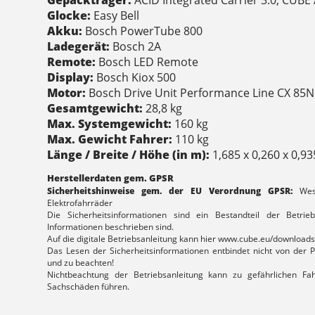
Gepäckträger:
ACID Integrated Carrier 3.0, CUB
Glocke:
Easy Bell
Akku:
Bosch PowerTube 800
Ladegerät:
Bosch 2A
Remote:
Bosch LED Remote
Display:
Bosch Kiox 500
Motor:
Bosch Drive Unit Performance Line CX 85
Gesamtgewicht:
28,8 kg
Max. Systemgewicht:
160 kg
Max. Gewicht Fahrer:
110 kg
Länge / Breite / Höhe (in m):
1,685 x 0,260 x 0,93
Herstellerdaten gem. GPSR
Sicherheitshinweise gem. der EU Verordnung GPSR:
Wesen
Elektrofahrräder
Die Sicherheitsinformationen sind ein Bestandteil der Betrieb
Informationen beschrieben sind.
Auf die digitale Betriebsanleitung kann hier www.cube.eu/downloads
Das Lesen der Sicherheitsinformationen entbindet nicht von der Pf
und zu beachten!
Nichtbeachtung der Betriebsanleitung kann zu gefährlichen Fah
Sachschäden führen.
Allgemein