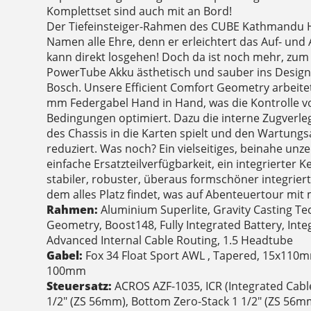
Komplettset sind auch mit an Bord!
Der Tiefeinsteiger-Rahmen des CUBE Kathmandu 
Namen alle Ehre, denn er erleichtert das Auf- und
kann direkt losgehen! Doch da ist noch mehr, zum
PowerTube Akku ästhetisch und sauber ins Design 
Bosch. Unsere Efficient Comfort Geometry arbeite
mm Federgabel Hand in Hand, was die Kontrolle vo
Bedingungen optimiert. Dazu die interne Zugverleg
des Chassis in die Karten spielt und den Wartun
reduziert. Was noch? Ein vielseitiges, beinahe un
einfache Ersatzteilverfügbarkeit, ein integrierter 
stabiler, robuster, überaus formschöner integriert
dem alles Platz findet, was auf Abenteuertour mit
Rahmen:
Aluminium Superlite, Gravity Casting Te
Geometry, Boost148, Fully Integrated Battery, Integ
Advanced Internal Cable Routing, 1.5 Headtube
Gabel:
Fox 34 Float Sport AWL , Tapered, 15x110m
100mm
Steuersatz:
ACROS AZF-1035, ICR (Integrated Cabl
1/2" (ZS 56mm), Bottom Zero-Stack 1 1/2" (ZS 56m