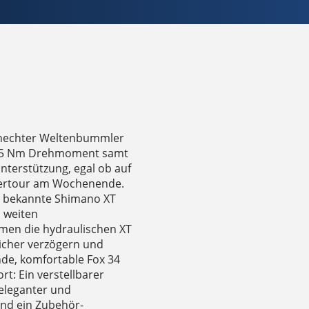
chechter Weltenbummler
u 85 Nm Drehmoment samt
nterstützung, egal ob auf
uertour am Wochenende.
ce bekannte Shimano XT
 weiten
men die hydraulischen XT
sicher verzögern und
nde, komfortable Fox 34
t: Ein verstellbarer
 eleganter und
 und ein Zubehör-