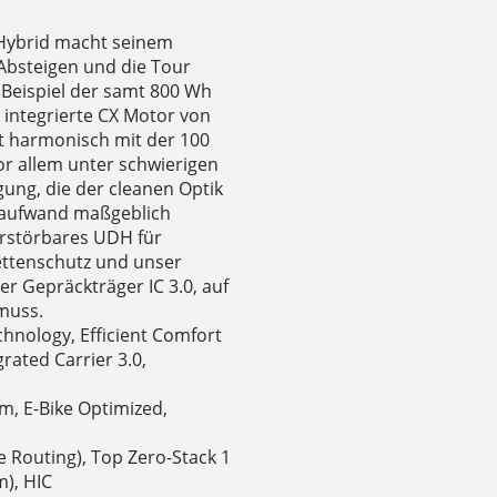
Hybrid macht seinem
 Absteigen und die Tour
 Beispiel der samt 800 Wh
integrierte CX Motor von
t harmonisch mit der 100
r allem unter schwierigen
ung, die der cleanen Optik
gsaufwand maßgeblich
zerstörbares UDH für
Kettenschutz und unser
er Gepräckträger IC 3.0, auf
 muss.
chnology, Efficient Comfort
rated Carrier 3.0,
m, E-Bike Optimized,
e Routing), Top Zero-Stack 1
m), HIC