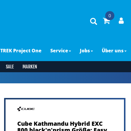
0
TREK Project One
Service
Jobs
Über uns
SALE
MARKEN
Cube Kathmandu Hybrid EXC
800 black'n'prism Größe: Easy