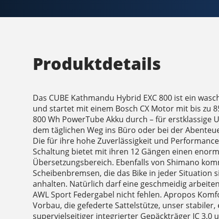
Produktdetails
Das CUBE Kathmandu Hybrid EXC 800 ist ein was
und startet mit einem Bosch CX Motor mit bis z
800 Wh PowerTube Akku durch – für erstklassige U
dem täglichen Weg ins Büro oder bei der Abente
Die für ihre hohe Zuverlässigkeit und Performan
Schaltung bietet mit ihren 12 Gängen einen enorm
Übersetzungsbereich. Ebenfalls von Shimano kom
Scheibenbremsen, die das Bike in jeder Situation 
anhalten. Natürlich darf eine geschmeidig arbeite
AWL Sport Federgabel nicht fehlen. Apropos Komfor
Vorbau, die gefederte Sattelstütze, unser stabiler,
supervielseitiger integrierter Gepäckträger IC 3.0