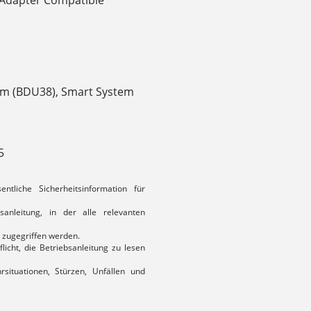
E Adapter Compatible
Nm (BDU38), Smart System
5
tliche Sicherheitsinformation für
sanleitung, in der alle relevanten
 zugegriffen werden.
licht, die Betriebsanleitung zu lesen
rsituationen, Stürzen, Unfällen und