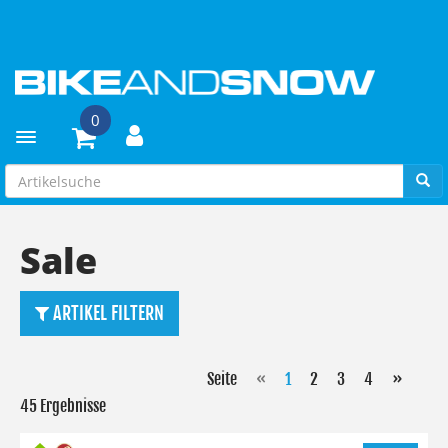
0
Toggle navigation
Sale
ARTIKEL FILTERN
Seite
«
1
2
3
4
»
45 Ergebnisse