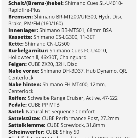
Schalt/(Brems-)hebel:
Shimano Cues SL-U4010-
Rapidfire-Plus
Bremsen:
Shimano BR-MT200/UR300, Hydr. Disc
Brake, PM/FM (160/160)
Innenlager:
Shimano BB-MT501, 68mm BSA
Kassette:
Shimano CS-LG300, 11-36T
Kette:
Shimano CN-LG500
Kurbelgarnitur:
Shimano Cues FC-U4010,
Hollowtech ll, 46x30T, Chainguard
Felgen:
CUBE ZX20, 32H, Disc
Nabe vorne:
Shimano DH-3D37, Hub Dynamo, QR,
Centerlock
Nabe hinten:
Shimano FH-MT400, 12mm,
Centerlock
Reifen:
Schwalbe Range Cruiser, Active, 47-622
Pedale:
CUBE PP MTB
Sattel:
Natural Fit Sequence Comfort
Sattelstütze:
CUBE Performance Post, 27.2mm
Sattelklemme:
CUBE Screwlock, 31.8mm
Scheinwerfer:
CUBE Shiny 50