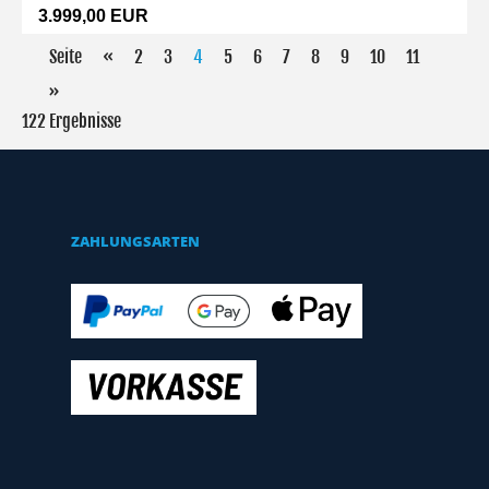
3.999,00 EUR
Seite
«
2
3
4
5
6
7
8
9
10
11
»
122 Ergebnisse
ZAHLUNGSARTEN