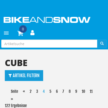
0
Toggle navigation
CUBE
ARTIKEL FILTERN
Seite
«
2
3
4
5
6
7
8
9
10
11
»
122 Ergebnisse