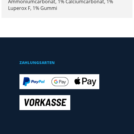
Ammoniumcarbonat, 1% Calciumcarbonat, 1%
Luperox F, 1% Gummi
ZAHLUNGSARTEN