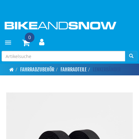
0
Toggle navigation
FAHRRADZUBEHÖR
FAHRRADTEILE
LENKERBÄNDER