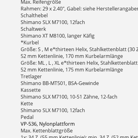
Max. Reifengröße
Rahmen: 29 x 2.40", Gabel: siehe Herstellerangabe
Schalthebel
Shimano SLX M7100, 12fach
Schaltwerk
Shimano XT M8100, langer Käfig
*Kurbel
Größe: S , M e*thirteen Helix, Stahlkettenblatt (30
52 mm Kettenlinie, 170 mm Kurbelarmlänge
Größe: ML , L , XL e*thirteen Helix, Stahlkettenblat
52 mm Kettenlinie, 175 mm Kurbelarmlänge
Tretlager
Shimano BB-MT501, BSA-Gewinde
Kassette
Shimano SLX M7100, 10-51 Zähne, 12-fach
Kette
Shimano SLX M7100, 12fach
Pedal
VP-536, Nylonplattform
Max. Kettenblattgröße
1x: 34 Z. (55 mm Kettenlinie); min. 34 Z. (52 mm Ket