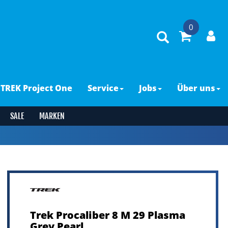
0
TREK Project One
Service
Jobs
Über uns
SALE
MARKEN
Trek Procaliber 8 M 29 Plasma
Grey Pearl