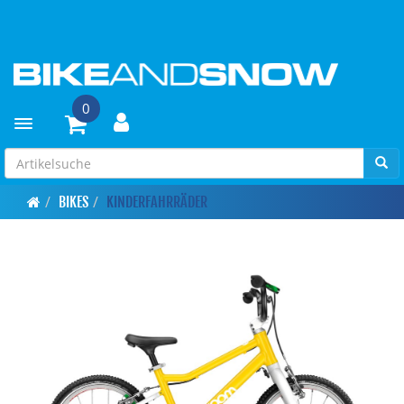
0
Toggle navigation
BIKES
KINDERFAHRRÄDER