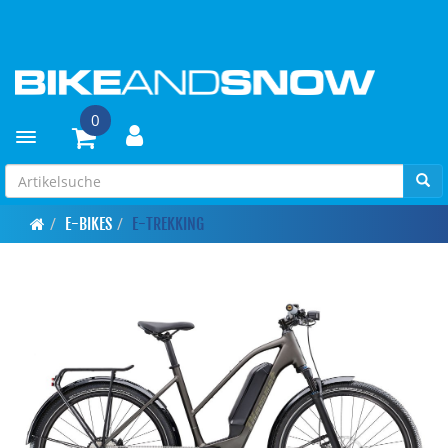
0
Toggle navigation
E-BIKES
E-TREKKING